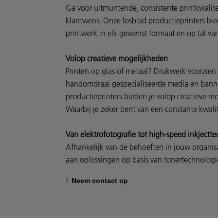
Ga voor uitmuntende, consistente printkwalitei
klantwens. Onze losblad productieprinters bi
printwerk in elk gewenst formaat en op tal va
Volop creatieve mogelijkheden
Printen op glas of metaal? Drukwerk voorzien v
handomdraai gespecialiseerde media en bann
productieprinters bieden je volop creatieve m
Waarbij je zeker bent van een constante kwalite
Van elektrofotografie tot high-speed inkjectt
Afhankelijk van de behoeften in jouw organisat
aan oplossingen op basis van tonertechnologi
Neem contact op