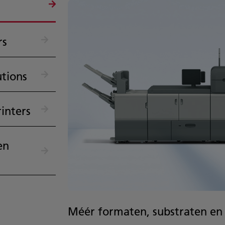
rs
tions
inters
en
Méér formaten, substraten en c