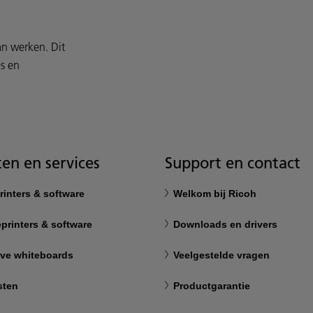
an werken. Dit
s en
en en services
Support en contact
rinters & software
Welkom bij Ricoh
printers & software
Downloads en drivers
eve whiteboards
Veelgestelde vragen
sten
Productgarantie