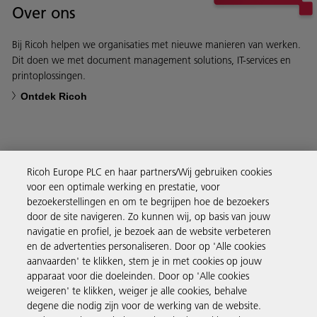
Over ons
Bij Ricoh helpen we organisaties met nieuwe manieren van werken.
Dit doen we met document management solutions, IT-services en
printoplossingen.
Ontdek Ricoh
Ricoh Europe PLC en haar partners/Wij gebruiken cookies
Business Solutions
voor een optimale werking en prestatie, voor
bezoekerstellingen en om te begrijpen hoe de bezoekers
door de site navigeren. Zo kunnen wij, op basis van jouw
Producten en services
navigatie en profiel, je bezoek aan de website verbeteren
en de advertenties personaliseren. Door op 'Alle cookies
aanvaarden' te klikken, stem je in met cookies op jouw
Support en contact
apparaat voor die doeleinden. Door op 'Alle cookies
weigeren' te klikken, weiger je alle cookies, behalve
degene die nodig zijn voor de werking van de website.
Kennisbank