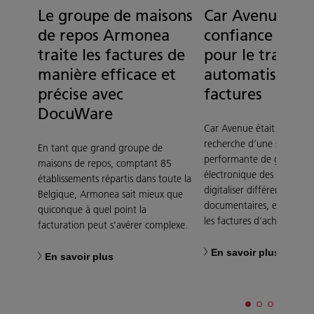
Le groupe de maisons
Car Avenue fai
de repos Armonea
confiance à Ric
traite les factures de
pour le traite
manière efficace et
automatisé des
précise avec
factures
DocuWare
Car Avenue était en effet 
recherche d’une solution
En tant que grand groupe de
performante de gestion
maisons de repos, comptant 85
électronique des docume
établissements répartis dans toute la
digitaliser différents flux
Belgique, Armonea sait mieux que
documentaires, en comm
quiconque à quel point la
les factures d’achat.
facturation peut s’avérer complexe.
En savoir plus
En savoir plus