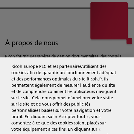
À propos de nous
Ricoh fournit des services de gestion documentaires, des conseils,
des logiciels et du matériel à des entreprises du monde entier.
Ricoh Europe PLC et ses partenaires/utilisent des
En savoir plus sur notre histoire et ce que nous faisons
cookies afin de garantir un fonctionnement adéquat
et des performances optimales du site Ricoh.fr. Ils
permettent également de mesurer l'audience du site
et de comprendre comment les utilisateurs naviguent
sur le site. Cela nous permet d'améliorer votre visite
Solutions pour les entreprises
sur le site et de vous offrir des publicités
personnalisées basées sur votre navigation et votre
profil. En cliquant sur « Accepter tout », vous
Produits et Services
consentez à ce que des cookies soient placés sur
votre équipement à ces fins. En cliquant sur «