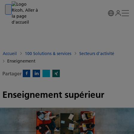
Go to banner
Go to content
Go to footer
Accueil
100 Solutions & services
Secteurs d'activité
Enseignement
Partager
X)
Facebook)
Linkedin)
Xing)
Enseignement supérieur