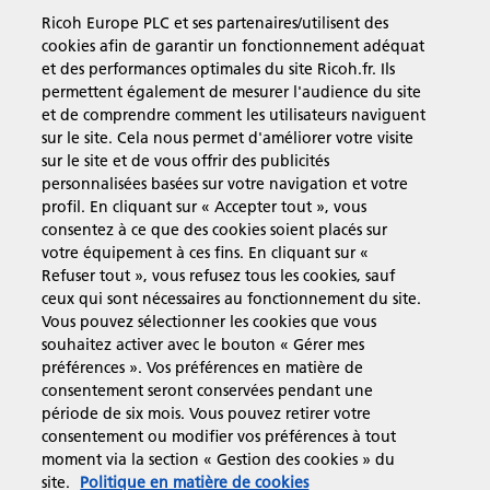
des logiciels et du matériel à des entreprises du monde entier.
Ricoh Europe PLC et ses partenaires/utilisent des
En savoir plus sur notre histoire et ce que nous faisons
cookies afin de garantir un fonctionnement adéquat
et des performances optimales du site Ricoh.fr. Ils
permettent également de mesurer l'audience du site
et de comprendre comment les utilisateurs naviguent
sur le site. Cela nous permet d'améliorer votre visite
Solutions pour les entreprises
sur le site et de vous offrir des publicités
personnalisées basées sur votre navigation et votre
profil. En cliquant sur « Accepter tout », vous
Produits et Services
consentez à ce que des cookies soient placés sur
votre équipement à ces fins. En cliquant sur «
Refuser tout », vous refusez tous les cookies, sauf
Assistance & Contact
ceux qui sont nécessaires au fonctionnement du site.
Vous pouvez sélectionner les cookies que vous
souhaitez activer avec le bouton « Gérer mes
Ressources
préférences ». Vos préférences en matière de
consentement seront conservées pendant une
période de six mois. Vous pouvez retirer votre
consentement ou modifier vos préférences à tout
Suivez-nous
moment via la section « Gestion des cookies » du
site.
Politique en matière de cookies