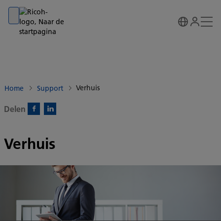
Go to banner
Go to content
Go to footer
Verhuis
Home
Support
Delen
Facebook)
Linkedin)
Verhuis