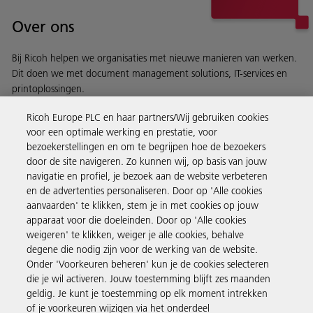
Over ons
Bij Ricoh helpen we organisaties met nieuwe manieren van werken.
Dit doen we met document management solutions, IT-services en
printoplossingen.
Ontdek Ricoh
Ricoh Europe PLC en haar partners/Wij gebruiken cookies
voor een optimale werking en prestatie, voor
bezoekerstellingen en om te begrijpen hoe de bezoekers
door de site navigeren. Zo kunnen wij, op basis van jouw
navigatie en profiel, je bezoek aan de website verbeteren
Business Solutions
en de advertenties personaliseren. Door op 'Alle cookies
aanvaarden' te klikken, stem je in met cookies op jouw
apparaat voor die doeleinden. Door op 'Alle cookies
Producten en services
weigeren' te klikken, weiger je alle cookies, behalve
degene die nodig zijn voor de werking van de website.
Onder 'Voorkeuren beheren' kun je de cookies selecteren
Support en contact
die je wil activeren. Jouw toestemming blijft zes maanden
geldig. Je kunt je toestemming op elk moment intrekken
of je voorkeuren wijzigen via het onderdeel