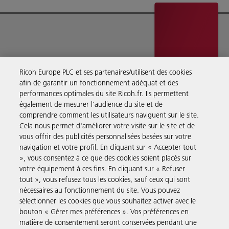
À propos de nous
Ricoh Europe PLC et ses partenaires/utilisent des cookies
afin de garantir un fonctionnement adéquat et des
performances optimales du site Ricoh.fr. Ils permettent
Ricoh fournit des services de gestion documentaires, des conseils,
également de mesurer l'audience du site et de
des logiciels et du matériel à des entreprises du monde entier.
comprendre comment les utilisateurs naviguent sur le site.
En savoir plus sur notre histoire et ce que nous faisons
Cela nous permet d'améliorer votre visite sur le site et de
vous offrir des publicités personnalisées basées sur votre
navigation et votre profil. En cliquant sur « Accepter tout
», vous consentez à ce que des cookies soient placés sur
votre équipement à ces fins. En cliquant sur « Refuser
Solutions pour les entreprises
tout », vous refusez tous les cookies, sauf ceux qui sont
nécessaires au fonctionnement du site. Vous pouvez
sélectionner les cookies que vous souhaitez activer avec le
Produits et Services
bouton « Gérer mes préférences ». Vos préférences en
matière de consentement seront conservées pendant une