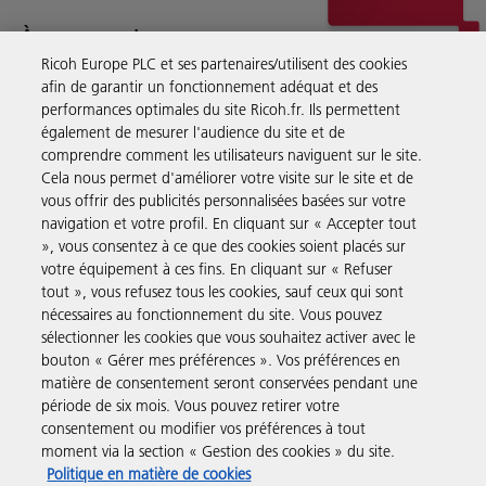
À propos de nous
Ricoh Europe PLC et ses partenaires/utilisent des cookies
Ricoh fournit des services de gestion documentaires, des conseils,
afin de garantir un fonctionnement adéquat et des
performances optimales du site Ricoh.fr. Ils permettent
des logiciels et du matériel à des entreprises du monde entier.
également de mesurer l'audience du site et de
En savoir plus sur notre histoire et ce que nous faisons
comprendre comment les utilisateurs naviguent sur le site.
Cela nous permet d'améliorer votre visite sur le site et de
vous offrir des publicités personnalisées basées sur votre
navigation et votre profil. En cliquant sur « Accepter tout
», vous consentez à ce que des cookies soient placés sur
Solutions pour les entreprises
votre équipement à ces fins. En cliquant sur « Refuser
tout », vous refusez tous les cookies, sauf ceux qui sont
nécessaires au fonctionnement du site. Vous pouvez
Produits et Services
sélectionner les cookies que vous souhaitez activer avec le
bouton « Gérer mes préférences ». Vos préférences en
matière de consentement seront conservées pendant une
Assistance & Contact
période de six mois. Vous pouvez retirer votre
consentement ou modifier vos préférences à tout
moment via la section « Gestion des cookies » du site.
Ressources
Politique en matière de cookies