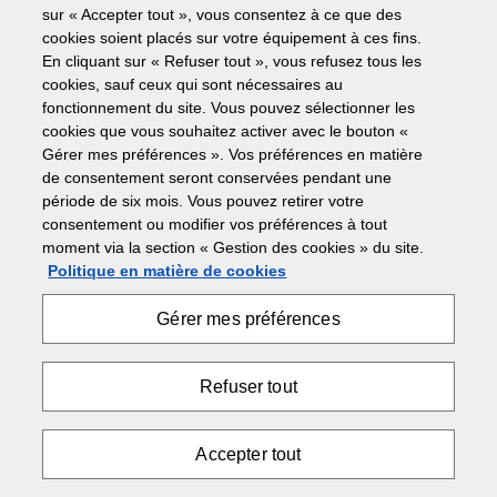
sur « Accepter tout », vous consentez à ce que des
Imprimantes multifonctions
cookies soient placés sur votre équipement à ces fins.
En cliquant sur « Refuser tout », vous refusez tous les
Copie jusqu'à 90 ppm, copie, numérisation, télécopie
cookies, sauf ceux qui sont nécessaires au
1 200 x 1 200 dpi résolution d'impression maximale
fonctionnement du site. Vous pouvez sélectionner les
Capacité papier jusqu'à 8 700 feuilles
cookies que vous souhaitez activer avec le bouton «
TEC* 2,507 kWh/semaine
Gérer mes préférences ». Vos préférences en matière
de consentement seront conservées pendant une
En savoir plus
période de six mois. Vous pouvez retirer votre
consentement ou modifier vos préférences à tout
Demander un devis
moment via la section « Gestion des cookies » du site.
Politique en matière de cookies
Gérer mes préférences
Refuser tout
Accepter tout