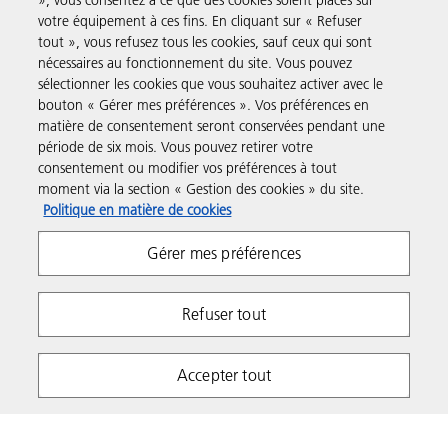
», vous consentez à ce que des cookies soient placés sur
Solutions pour les entreprises
votre équipement à ces fins. En cliquant sur « Refuser
tout », vous refusez tous les cookies, sauf ceux qui sont
nécessaires au fonctionnement du site. Vous pouvez
Produits et Services
sélectionner les cookies que vous souhaitez activer avec le
bouton « Gérer mes préférences ». Vos préférences en
matière de consentement seront conservées pendant une
Assistance & Contact
période de six mois. Vous pouvez retirer votre
consentement ou modifier vos préférences à tout
moment via la section « Gestion des cookies » du site.
Ressources
Politique en matière de cookies
Gérer mes préférences
Suivez-nous
Refuser tout
Accepter tout
Respect de la vie privée
Conditions d'utilisation