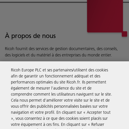
À propos de nous
Ricoh fournit des services de gestion documentaires, des conseils,
des logiciels et du matériel à des entreprises du monde entier.
En savoir plus sur notre histoire et ce que nous faisons
Ricoh Europe PLC et ses partenaires/utilisent des cookies
afin de garantir un fonctionnement adéquat et des
performances optimales du site Ricoh.fr. Ils permettent
également de mesurer l'audience du site et de
comprendre comment les utilisateurs naviguent sur le site.
Solutions pour les entreprises
Cela nous permet d'améliorer votre visite sur le site et de
vous offrir des publicités personnalisées basées sur votre
navigation et votre profil. En cliquant sur « Accepter tout
Produits et Services
», vous consentez à ce que des cookies soient placés sur
votre équipement à ces fins. En cliquant sur « Refuser